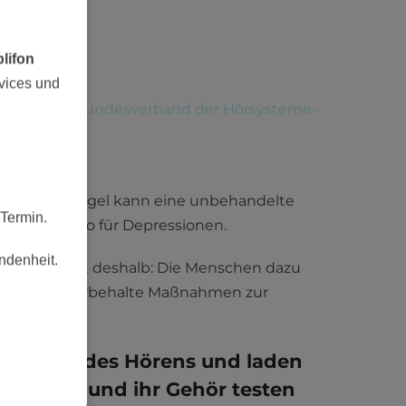
lifon
vices und
taltet der
Bundesverband der Hörsysteme-
der Schlafmangel kann eine unbehandelte
Termin.
endes Risiko für Depressionen.
ndenheit.
 Kampagne ist deshalb: Die Menschen dazu
gkeit ohne Vorbehalte Maßnahmen zur
twoche des Hörens
und laden
zu kommen und ihr Gehör testen