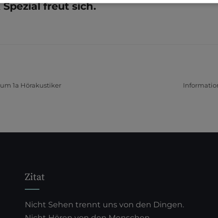
Spezial freut sich.
um 1a Hörakustiker
Informatio
Zitat
Nicht Sehen trennt uns von den Dingen.
Nicht Hören von den Menschen -