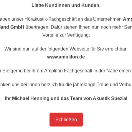
Liebe Kundinnen und Kunden,
haben unser Hörakustik-Fachgeschäft an das Unternehmen
Amp
land GmbH
übertragen. Dafür stehen Ihnen nun noch mehr Ser
Vorteile zur Verfügung.
sation (WHO)
und zahlreichen Branchenpartnern verans
Welttag des Hörens – im Jahr 2024 bereits zum 14. Mal.
Wir sind nun auf der folgenden Webseite für Sie erreichbar:
www.amplifon.de
tschland lautet:
“Das Leben gehört gehört”.
 Sicht wichtig: Neben Symptomen wie Stress, Tinnitus o
 Sie gerne bei Ihrem Amplifon Fachgeschäft in der Nähe einen 
en, etwa ein sinkendes Selbstwertgefühl oder ein steig
nken uns bei Ihnen herzlich für die jahrelange Treue und Verbu
gesundheit lässt sich aktiv gestalten. Der Appell der
zen und im Fall einer bereits vorhandenen Schwerhöri
Ihr Michael Henning und das Team von Akustik Spezial
s Hörens am 03.03.2024 wieder eine
Wel
Schließen
.03.2024 alle Interessenten ein, zu uns 