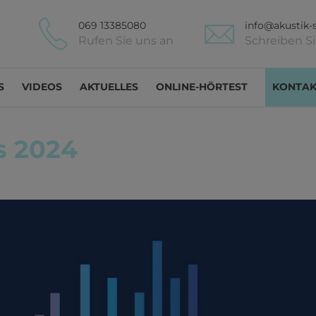
069 13385080
info@akustik-s
Rufen Sie uns an
Schreiben S
S
VIDEOS
AKTUELLES
ONLINE-HÖRTEST
KONTAK
s 2024