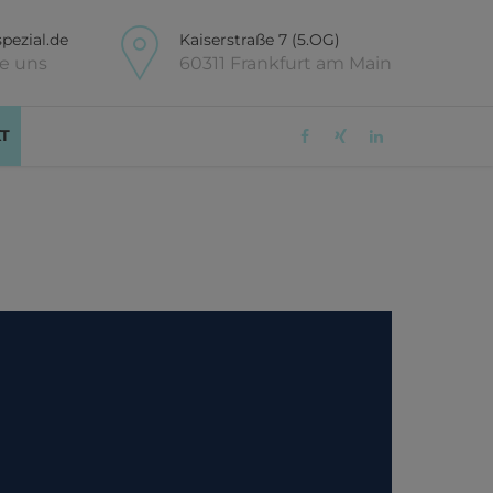
pezial.de
Kaiserstraße 7 (5.OG)
ie uns
60311 Frankfurt am Main
T