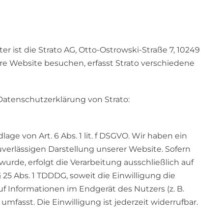
er ist die Strato AG, Otto-Ostrowski-Straße 7, 10249
ere Website besuchen, erfasst Strato verschiedene
atenschutzerklärung von Strato:
age von Art. 6 Abs. 1 lit. f DSGVO. Wir haben ein
Liebe Kundinnen und Kunden,
uverlässigen Darstellung unserer Website. Sofern
haben unser Hörakustik-Fachgeschäft an das Unternehmen
Amp
urde, erfolgt die Verarbeitung ausschließlich auf
land GmbH
übertragen. Dafür stehen Ihnen nun noch mehr Ser
§ 25 Abs. 1 TDDDG, soweit die Einwilligung die
Vorteile zur Verfügung.
f Informationen im Endgerät des Nutzers (z. B.
fasst. Die Einwilligung ist jederzeit widerrufbar.
Wir sind nun auf der folgenden Webseite für Sie erreichbar: