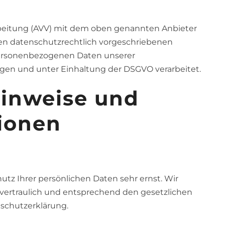
www.amplifon.de
 Sie gerne bei Ihrem Amplifon Fachgeschäft in der Nähe einen 
rbeitung (AVV) mit dem oben genannten Anbieter
nen datenschutzrechtlich vorgeschriebenen
nken uns bei Ihnen herzlich für die jahrelange Treue und Verbu
e personenbezogenen Daten unserer
en und unter Einhaltung der DSGVO verarbeitet.
Ihr Michael Henning und das Team von Akustik Spezial
Hinweise und
Schließen
tionen
tz Ihrer persönlichen Daten sehr ernst. Wir
ertraulich und entsprechend den gesetzlichen
nschutzerklärung.