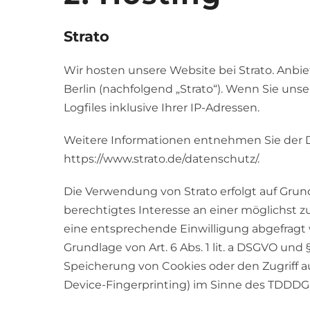
Strato
Wir hosten unsere Website bei Strato. Anbiet
Berlin (nachfolgend „Strato“). Wenn Sie uns
Logfiles inklusive Ihrer IP-Adressen.
Weitere Informationen entnehmen Sie der D
https://www.strato.de/datenschutz/
.
Die Verwendung von Strato erfolgt auf Grundl
berechtigtes Interesse an einer möglichst z
Wir 
eine entsprechende Einwilligung abgefragt w
Deutsch
Grundlage von Art. 6 Abs. 1 lit. a DSGVO und 
Speicherung von Cookies oder den Zugriff au
Device-Fingerprinting) im Sinne des TDDDG um