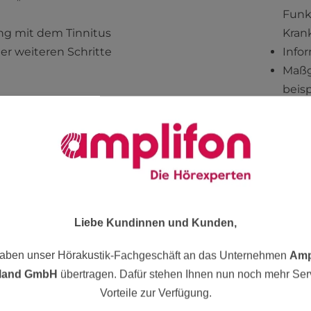
Funk
g mit dem Tinnitus
Krank
r weiteren Schritte
Info
Maßg
beisp
schl
baren
Jet
Liebe Kundinnen und Kunden,
haben unser Hörakustik-Fachgeschäft an das Unternehmen
Amp
land GmbH
übertragen. Dafür stehen Ihnen nun noch mehr Ser
Vorteile zur Verfügung.