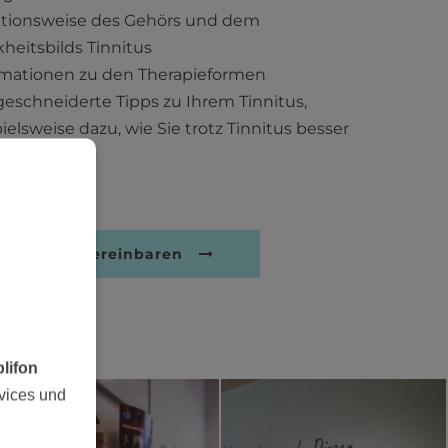
tionsweise des Gehörs und dem
heitsbilds Tinnitus
rmationen zu den Therapieformen
eschneiderte Tipps zu Ihrem Tinnitus,
ielsweise dazu, wie Sie trotz Tinnitus besser
afen können
zt Termin vereinbaren
lifon
vices und