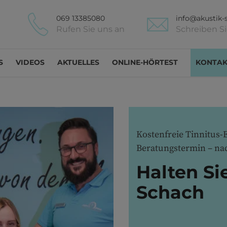
069 13385080
info@akustik-s
Rufen Sie uns an
Schreiben S
S
VIDEOS
AKTUELLES
ONLINE-HÖRTEST
KONTAK
Kostenfreie Tinnitus-
Beratungstermin – na
Halten Sie
Schach