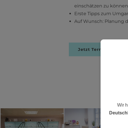
einschätzen zu können
Erste Tipps zum Umgan
Auf Wunsch: Planung de
Jetzt Termin verein
Wir 
Deutsch