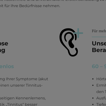
eit für Ihre Bedürfnisse nehmen.
Für meh
ose
Unse
ng
Ber
enlos
60 – 
ung Ihrer Symptome (akut
Hört
einen unserer Tinnitus-
Ermi
den T
seitigen Kennenlernens,
Ausf
ik „Tinnitus“ besser
Tief