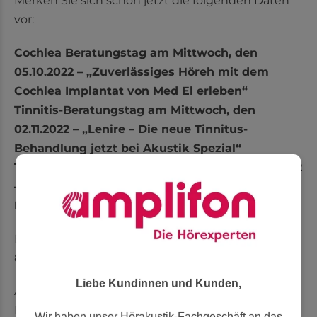
Merken Sie sich schon jetzt die folgenden Daten
vor:
Cochlea Beratungstag am Mittwoch, den
05.10.2022 – „Zuverlässiges Höreh mit dem
Cochlea Implantat von Med El erleben“
Tinnitis-Beratungstag am Mittwoch, den
02.11.2022 – „Lenire – Die neue Tinnitus-
Behandlung jetzt bei Akustik Spezial“
Tinus-Beratungstag am Mittwoch, den 02.11.2022
– „Tinus – Entdecken Sie die innovative
Einschlafhilfe bei Tinnitus“
Bitte vereinbaren Sie Ihren Termin unter 069 – 133
850 80.
Liebe Kundinnen und Kunden,
Alle weiteren Informationen finden Sie in unserem
Flyer (Draufklicken zum Öffnen / Vergrößern):
Wir haben unser Hörakustik-Fachgeschäft an das