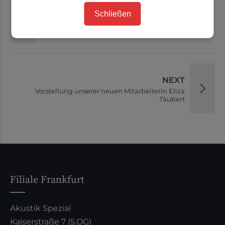
PREVIOUS
Schließen
Wir sind auf der Messe "Gesund Leben" am 11. und
12. Juni 2022 vertreten
NEXT
Vorstellung unserer neuen Mitarbeiterin Eliza
Täubert
Filiale Frankfurt
Akustik Spezial
Kaiserstraße 7 (5.OG)