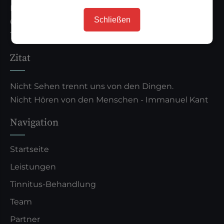
Kaiserstraße 7 (5.OG)
Schließen
60311 Frankfurt am Main
Tel. 069 13385080
Zitat
Nicht Sehen trennt uns von den Dingen.
Nicht Hören von den Menschen - Immanuel Kant
Navigation
Startseite
Leistungen
Tinnitus-Behandlung
Team
Partner